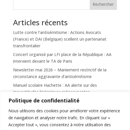
Rechercher
Articles récents
Lutte contre l’antisémitisme : Actions Avocats
(France) et DAI (Belgique) scellent un partenariat
transfrontalier
Concert organisé par LFI place de la République : AA
intervient devant le TA de Paris
Newsletter mai 2026 – Maniement restrictif de la
circonstance aggravante d’antisémitisme
Manuel scolaire Hachette : AA alerte sur des
inexactitudes historiques préoccupantes
Politique de confidentialité
France Télévisions : signalement du documentaire «
Palestine, une histoire » diffusé le 19 avril 2026 sur
Nous utilisons des cookies pour améliorer votre expérience
France 5
de navigation et analyser notre trafic. En cliquant sur «
Accepter tout », vous consentez à notre utilisation des
Commentaires récents