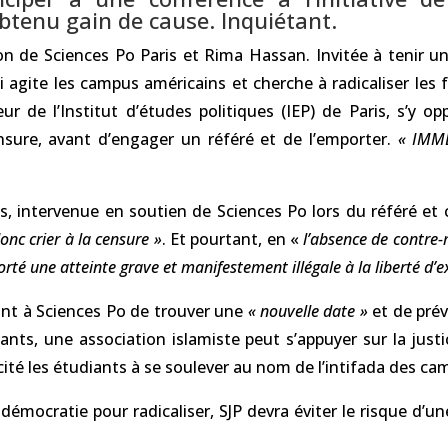
obtenu gain de cause. Inquiétant.
ion de Sciences Po Paris et Rima Hassan. Invitée à tenir u
qui agite les campus américains et cherche à radicaliser les
r de l’Institut d’études politiques (IEP) de Paris, s’y 
sure, avant d’engager un référé et de l’emporter.
« IMME
 intervenue en soutien de Sciences Po lors du référé et c
onc crier à la censure »
. Et pourtant, en «
l’absence de contre-
 porté une atteinte grave et manifestement illégale à la liberté d’
int à Sciences Po de trouver une
« nouvelle date »
et de pré
ts, une association islamiste peut s’appuyer sur la justic
ité les étudiants à se soulever au nom de l’intifada des c
a démocratie pour radicaliser, SJP devra éviter le risque 