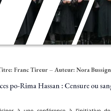
itre: Franc Tireur – Auteur: Nora Bussig
ces po-Rima Hassan : Censure ou san
ciper à une conférence à l’initiative de