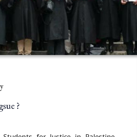
ny
gsue ?
 Students for Justice in Palestine,